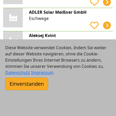
ADLER Solar Meißner GmbH
Eschwege
Aleksej Kvint
Künzell, Bachrain
Diese Website verwendet Cookies. Indem Sie weiter
auf dieser Website navigieren, ohne die Cookie-
Alfred Broos
Einstellungen Ihres Internet Browsers zu ändern,
Viernheim
stimmen Sie unserer Verwendung von Cookies zu.
Datenschutz
Impressum
AS Heizung - Sanitär - Solar Alexander Stolz (e.K.)
Einverstanden
Hofheim am Taunus
B & H Sonnenenergie Systeme GmbH
Wiesbaden, Schierstein