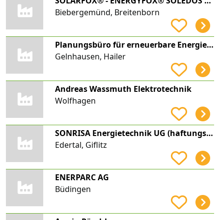
SOLARFOX® - ENERGYFOX® SOLEDOS GmbH
Biebergemünd, Breitenborn
Planungsbüro für erneuerbare Energien und Ladeinfrastruktur | premain - Vertrieb | Beratung |
Gelnhausen, Hailer
Andreas Wassmuth Elektrotechnik
Wolfhagen
SONRISA Energietechnik UG (haftungsbeschränkt)
Edertal, Giflitz
ENERPARC AG
Büdingen