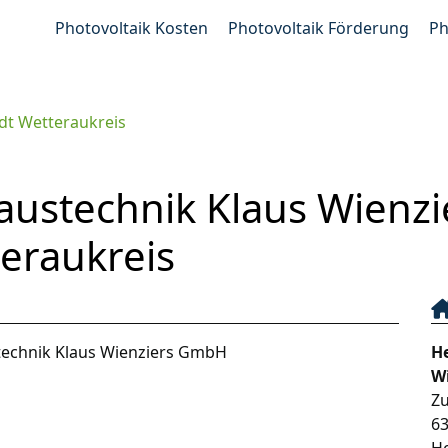
Photovoltaik Kosten
Photovoltaik Förderung
Ph
dt Wetteraukreis
austechnik Klaus Wienz
teraukreis
echnik Klaus Wienziers GmbH
H
W
Zu
6