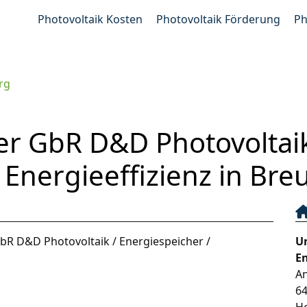
Photovoltaik Kosten
Photovoltaik Förderung
Ph
rg
r GbR D&D Photovoltaik
 Energieeffizienz in Br
R D&D Photovoltaik / Energiespeicher /
U
En
An
6