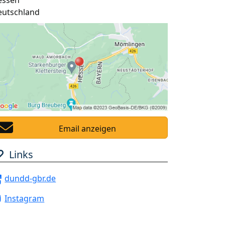
essen
eutschland
Email anzeigen
Links
dundd-gbr.de
Instagram