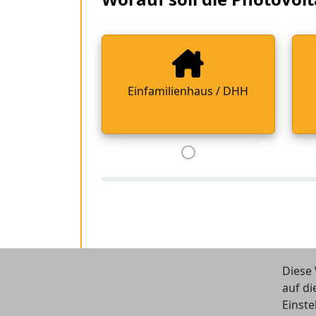
Einfamilienhaus / DHH
Diese 
auf di
Einste