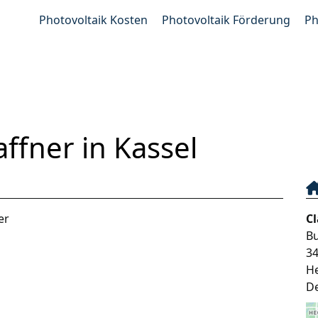
Photovoltaik Kosten
Photovoltaik Förderung
Ph
ffner in Kassel
er
Cl
B
3
H
D