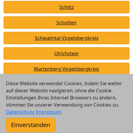
Schlitz
Schotten
Schwalmtal Vogelsbergkreis
Ulrichstein
Wartenberg Vogelsbergkreis
Diese Website verwendet Cookies. Indem Sie weiter
auf dieser Website navigieren, ohne die Cookie-
Einstellungen Ihres Internet Browsers zu ändern,
stimmen Sie unserer Verwendung von Cookies zu.
© 2026 Vergleichsrechner24 GmbH
Datenschutz
Impressum
Kontakt
Einverstanden
AGB