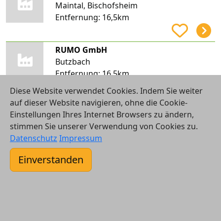
Maintal, Bischofsheim
Entfernung:
16,5km
RUMO GmbH
Butzbach
Entfernung:
16,5km
Diese Website verwendet Cookies. Indem Sie weiter
auf dieser Website navigieren, ohne die Cookie-
enerix Gießen-Wetterau - Photovoltaik & Stromspeicher
Einstellungen Ihres Internet Browsers zu ändern,
Butzbach, Griedel
stimmen Sie unserer Verwendung von Cookies zu.
Entfernung:
16,5km
Datenschutz
Impressum
Einverstanden
WESEDI Sanitär-, Heizungs- und Klimatechnik GmbH
Butzbach, Griedel
Entfernung:
16,5km
DENAS GmbH Heizung-Sanitär