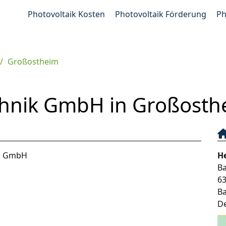
Photovoltaik Kosten
Photovoltaik Förderung
Ph
Großostheim
chnik GmbH in Großosth
ik GmbH
H
B
6
B
D