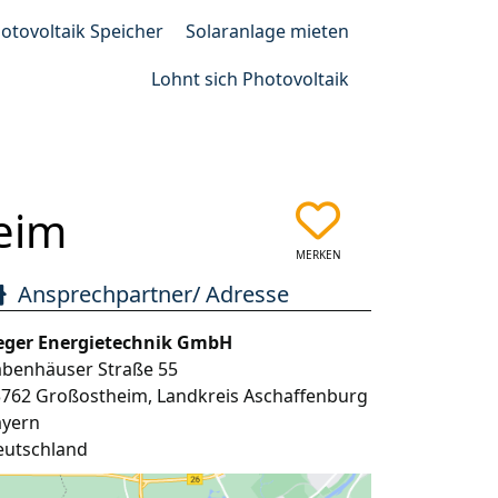
otovoltaik Speicher
Solaranlage mieten
Lohnt sich Photovoltaik
eim
MERKEN
Ansprechpartner/ Adresse
eger Energietechnik GmbH
abenhäuser Straße 55
3762
Großostheim
,
Landkreis Aschaffenburg
ayern
eutschland