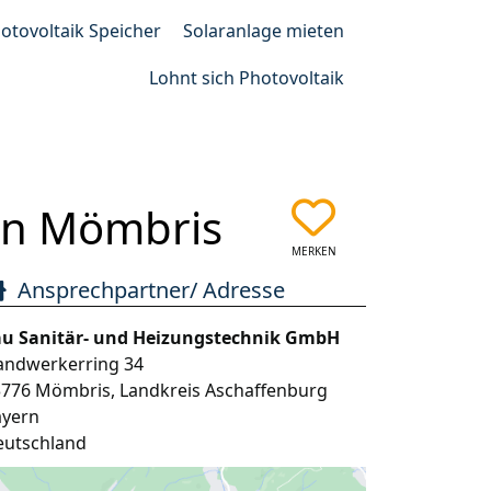
otovoltaik Speicher
Solaranlage mieten
Lohnt sich Photovoltaik
in Mömbris
MERKEN
Ansprechpartner/ Adresse
au Sanitär- und Heizungstechnik GmbH
andwerkerring 34
3776
Mömbris
,
Landkreis Aschaffenburg
ayern
eutschland