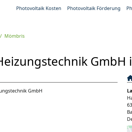
Photovoltaik Kosten
Photovoltaik Förderung
Ph
Mömbris
 Heizungstechnik GmbH 
izungstechnik GmbH
L
H
6
B
D