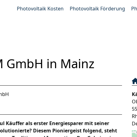
Photovoltaik Kosten
Photovoltaik Förderung
Ph
M GmbH in Mainz
GmbH
K
O
5
Rh
l Käuffer als erster Energiesparer mit seiner
D
utionierte? Diesem Pioniergeist folgend, steht