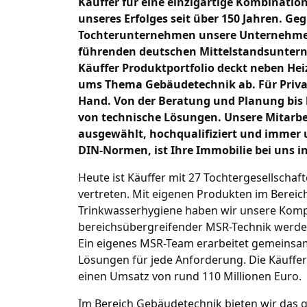
Käuffer für eine einzigartige Kombinatio
unseres Erfolges seit über 150 Jahren. Ge
Tochterunternehmen unsere Unternehme
führenden deutschen Mittelstandsunter
Käuffer Produktportfolio deckt neben Heiz
ums Thema Gebäudetechnik ab. Für Priva
Hand. Von der Beratung und Planung bis 
von technische Lösungen. Unsere Mitarbeit
ausgewählt, hochqualifiziert und immer 
DIN-Normen, ist Ihre Immobilie bei uns i
Heute ist Käuffer mit 27 Tochtergesellschaf
vertreten. Mit eigenen Produkten im Bereich
Trinkwasserhygiene haben wir unsere Kompe
bereichsübergreifender MSR-Technik werden 
Ein eigenes MSR-Team erarbeitet gemeinsam 
Lösungen für jede Anforderung. Die Käuffer
einen Umsatz von rund 110 Millionen Euro.
Im Bereich Gebäudetechnik bieten wir das g