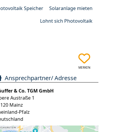
otovoltaik Speicher
Solaranlage mieten
Lohnt sich Photovoltaik
MERKEN
Ansprechpartner/ Adresse
äuffer & Co. TGM GmbH
bere Austraße 1
5120
Mainz
einland-Pfalz
eutschland