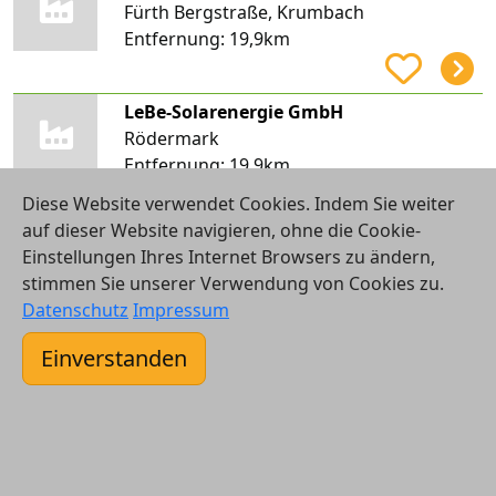
Fürth Bergstraße, Krumbach
Entfernung:
19,9km
LeBe-Solarenergie GmbH
Rödermark
Entfernung:
19,9km
Diese Website verwendet Cookies. Indem Sie weiter
auf dieser Website navigieren, ohne die Cookie-
Stephan Rachor
Einstellungen Ihres Internet Browsers zu ändern,
Erlenbach am Main, Mechenhard
stimmen Sie unserer Verwendung von Cookies zu.
Entfernung:
20,1km
Datenschutz
Impressum
Einverstanden
Stephan Rachor Elektroinstallation
Erlenbach am Main, Mechenhard
Entfernung:
20,1km
Provitech