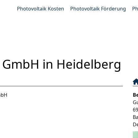
Photovoltaik Kosten
Photovoltaik Förderung
Ph
k GmbH in Heidelberg
mbH
B
G
6
B
D