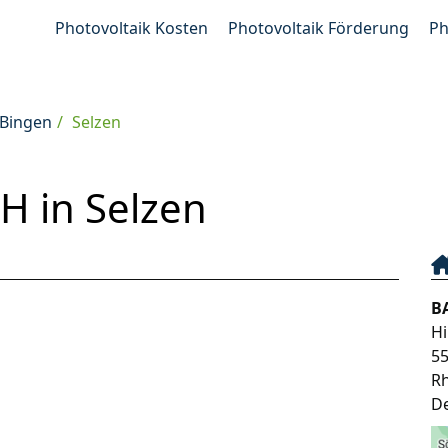
Photovoltaik Kosten
Photovoltaik Förderung
Ph
-Bingen
Selzen
 in Selzen
B
Hi
5
Rh
D