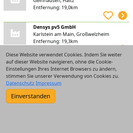
Gelnhausen, Haitz
Entfernung:
19,0km
Densys pv5 GmbH
Karlstein am Main, Großwelzheim
Entfernung:
19,3km
Diese Website verwendet Cookies. Indem Sie weiter
Frank Lembach GmbH & Co. KG
auf dieser Website navigieren, ohne die Cookie-
Großwallstadt
Einstellungen Ihres Internet Browsers zu ändern,
Entfernung:
19,5km
stimmen Sie unserer Verwendung von Cookies zu.
Datenschutz
Impressum
green energy systems Service GmbH & Co. KG
Einverstanden
Kleinwallstadt
Entfernung:
19,6km
green energy systems Iserlohn GmbH