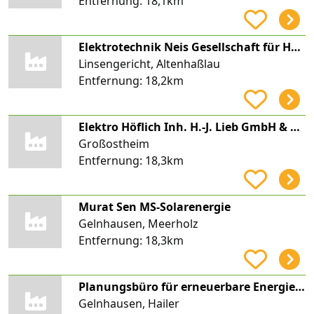
Entfernung:
18,1km
Elektrotechnik Neis Gesellschaft für Haustechnik mbH
Linsengericht, Altenhaßlau
Entfernung:
18,2km
Elektro Höflich Inh. H.-J. Lieb GmbH & Co. KG
Großostheim
Entfernung:
18,3km
Murat Sen MS-Solarenergie
Gelnhausen, Meerholz
Entfernung:
18,3km
Planungsbüro für erneuerbare Energien und Ladeinfrastruktur | premain - Vertrieb | Beratung |
Gelnhausen, Hailer