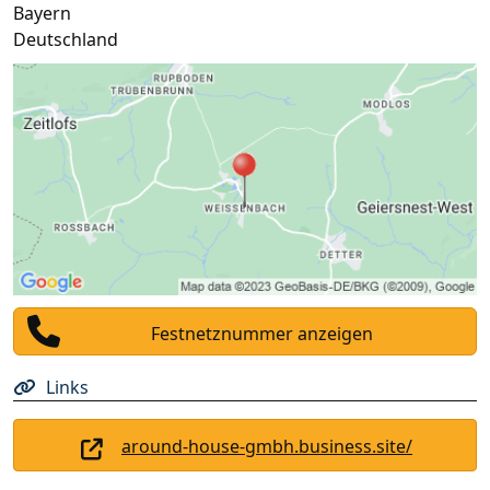
Bayern
Deutschland
Festnetznummer anzeigen
Links
around-house-gmbh.business.site/