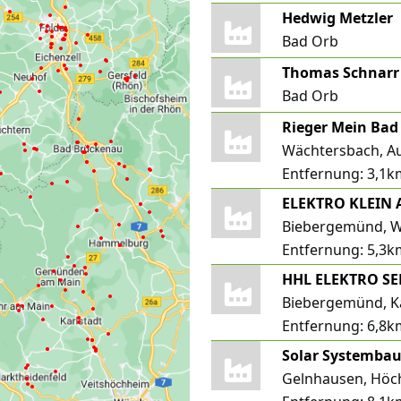
Hedwig Metzler
Bad Orb
Thomas Schnarr 
Bad Orb
Rieger Mein Ba
Wächtersbach, A
Entfernung:
3,1k
ELEKTRO KLEIN 
Biebergemünd, W
Entfernung:
5,3k
HHL ELEKTRO S
Biebergemünd, K
Entfernung:
6,8k
Gelnhausen, Höc