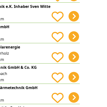
ik e.K. Inhaber Sven Witte
km
 GmbH
km
larenergie
rholz
km
hnik GmbH & Co. KG
bach
km
 Wärmetechnik GmbH
km