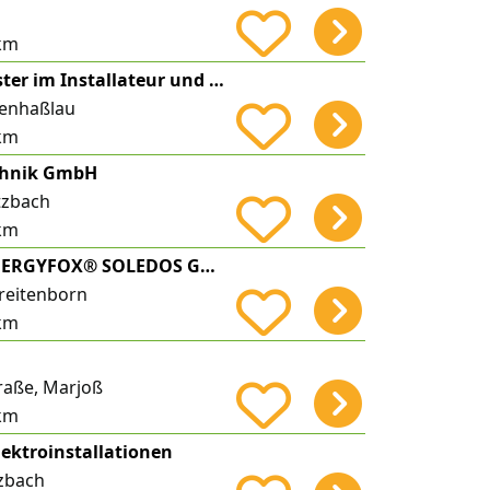
km
Ronald Janz Meister im Installateur und Heizungsbauer-Handwerk
tenhaßlau
km
chnik GmbH
tzbach
km
SOLARFOX® - ENERGYFOX® SOLEDOS GmbH
reitenborn
km
traße, Marjoß
km
lektroinstallationen
tzbach