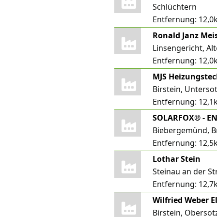
Schlüchtern
Entfernung:
12,0
Linsengericht, Al
Entfernung:
12,0
MJS Heizungste
Birstein, Unterso
Entfernung:
12,1
Biebergemünd, B
Entfernung:
12,5
Lothar Stein
Steinau an der S
Entfernung:
12,7
Wilfried Weber E
Birstein, Oberso