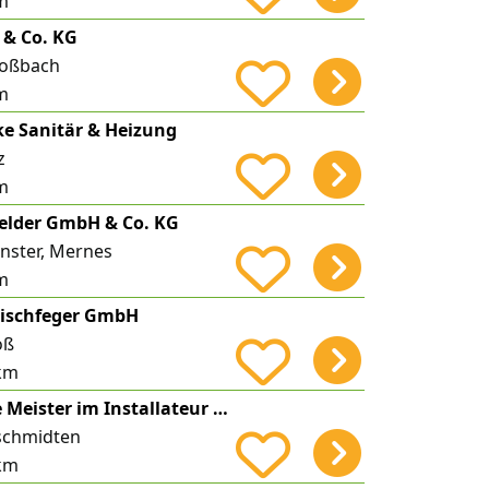
m
 & Co. KG
Roßbach
m
ke Sanitär & Heizung
z
m
elder GmbH & Co. KG
nster, Mernes
m
nischfeger GmbH
oß
km
Christoph Hanke Meister im Installateur und Heizungsbauer-Handwerk
schmidten
km