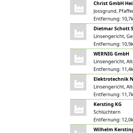
Jossgrund, Pfaff
Entfernung:
10,7
Dietmar Schott 
Linsengericht, Gei
Entfernung:
10,9
WERNIG GmbH
Linsengericht, Al
Entfernung:
11,4
Linsengericht, Al
Entfernung:
11,7
Kersting KG
Schlüchtern
Entfernung:
12,0
Wilhelm Kersting