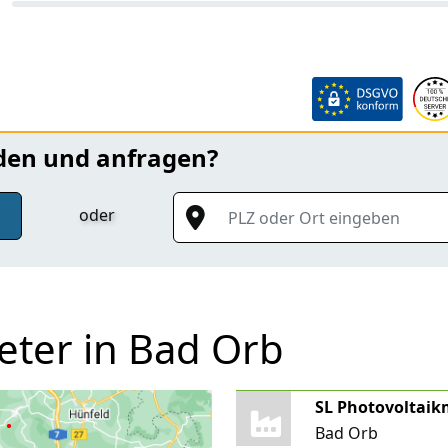
nden und anfragen?
PLZ oder Ort eingeben
oder
eter in Bad Orb
SL Photovoltai
Bad Orb