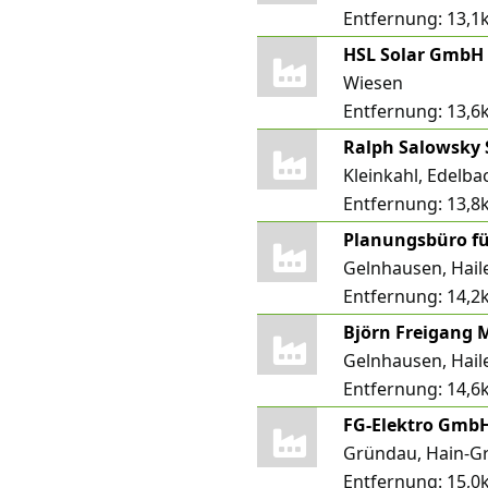
Entfernung:
13,1
HSL Solar GmbH
Wiesen
Entfernung:
13,6
Ralph Salowsky
Kleinkahl, Edelba
Entfernung:
13,8
Gelnhausen, Hail
Entfernung:
14,2
Gelnhausen, Hail
Entfernung:
14,6
FG-Elektro Gmb
Gründau, Hain-G
Entfernung:
15,0