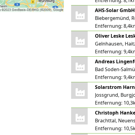
Entfernung:
8,1k
AHS-Solar GmbH
Biebergemünd, 
Entfernung:
8,4k
Oliver Leske Les
Gelnhausen, Hait
Entfernung:
9,4k
Andreas Lingenf
Bad Soden-Salmü
Entfernung:
9,4k
Solarstrom Har
Jossgrund, Burgj
Entfernung:
10,3
Brachttal, Neuen
Entfernung:
10,5