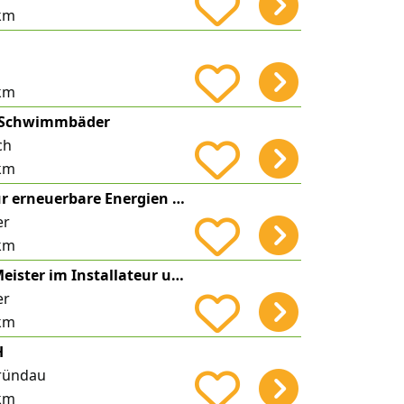
km
km
 Schwimmbäder
ch
km
Planungsbüro für erneuerbare Energien und Ladeinfrastruktur | premain - Vertrieb | Beratung |
er
km
Björn Freigang Meister im Installateur und Heizungsbauer-Handwerk
er
km
H
ründau
km