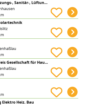
Christ GmbH Heizungs-, Sanitär-, Lüftungs-, und Solar-Technik
enhausen
km
Solartechnik
slitz
km
tenhaßlau
km
Elektrotechnik Neis Gesellschaft für Haustechnik mbH
tenhaßlau
km
km
 Elektro Heiz. Bau