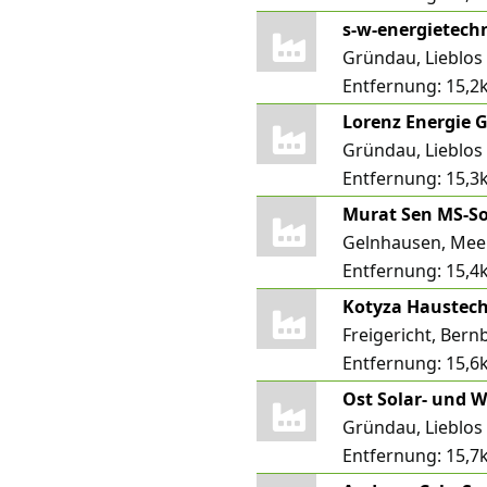
s-w-energietechn
Gründau, Lieblos
Entfernung:
15,2
Lorenz Energie
Gründau, Lieblos
Entfernung:
15,3
Murat Sen MS-So
Gelnhausen, Mee
Entfernung:
15,4
Kotyza Haustec
Freigericht, Bern
Entfernung:
15,6
Ost Solar- und
Gründau, Lieblos
Entfernung:
15,7