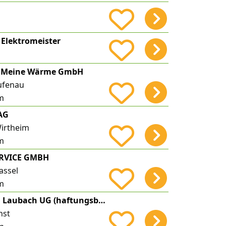
Elektromeister
d Meine Wärme GmbH
ufenau
m
AG
irtheim
m
ERVICE GMBH
assel
m
Solar Systembau Laubach UG (haftungsbeschränkt)
hst