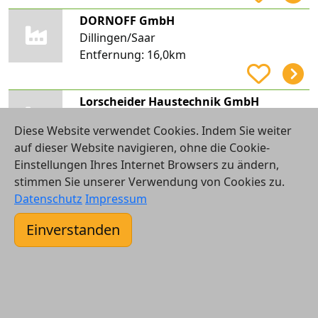
DORNOFF GmbH
Dillingen/Saar
Entfernung:
16,0km
Lorscheider Haustechnik GmbH
St. Ingbert, Rohrbach
Diese Website verwendet Cookies. Indem Sie weiter
Entfernung:
16,2km
auf dieser Website navigieren, ohne die Cookie-
Einstellungen Ihres Internet Browsers zu ändern,
stimmen Sie unserer Verwendung von Cookies zu.
Franko Recktenwald Elektroinstallationen
Datenschutz
Impressum
St. Wendel
Entfernung:
16,4km
Einverstanden
Schröder GmbH - Fachunternehmer für Installation und Heizungsbau
Neunkirchen, Innenstadt
Entfernung:
16,4km