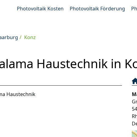
Photovoltaik Kosten
Photovoltaik Förderung
Ph
Saarburg
Konz
lama Haustechnik in K
ma Haustechnik
M
G
5
Rh
D