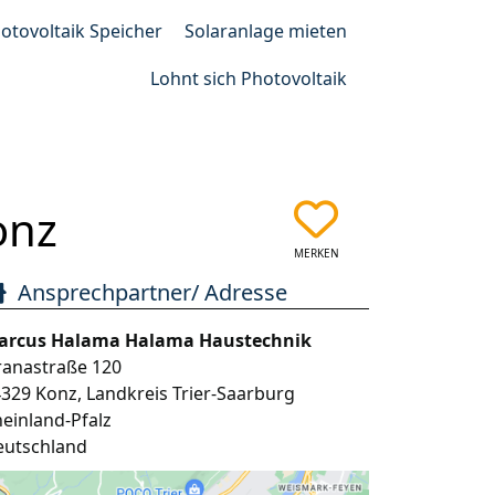
otovoltaik Speicher
Solaranlage mieten
Lohnt sich Photovoltaik
onz
MERKEN
Ansprechpartner/ Adresse
arcus Halama Halama Haustechnik
ranastraße 120
4329
Konz
,
Landkreis Trier-Saarburg
einland-Pfalz
eutschland