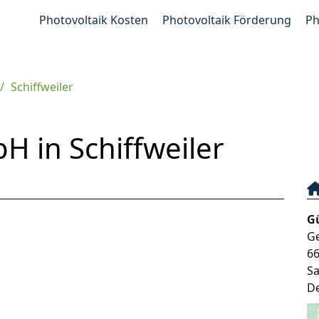
Photovoltaik Kosten
Photovoltaik Förderung
Ph
Schiffweiler
H in Schiffweiler
G
Ge
6
S
D