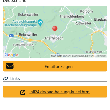
Deutschland
Email anzeigen
Links
ihli24.de/bad-heizung-kusel.html