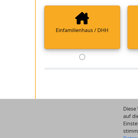
Einfamilienhaus / DHH
Diese 
auf di
Einste
stimm