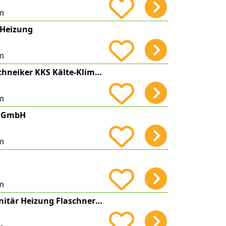
m
 Heizung
m
Michael Andre Schneiker KKS Kälte-Klima-Service
m
k GmbH
m
m
Günther Wild Sanitär Heizung Flaschnerei Solar