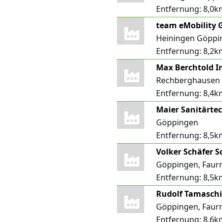
Entfernung:
8,0k
team eMobility
Heiningen Göppi
Entfernung:
8,2k
Rechberghausen
Entfernung:
8,4k
Göppingen
Entfernung:
8,5k
Volker Schäfer 
Göppingen, Faur
Entfernung:
8,5k
Rudolf Tamasch
Göppingen, Faur
Entfernung:
8,6k