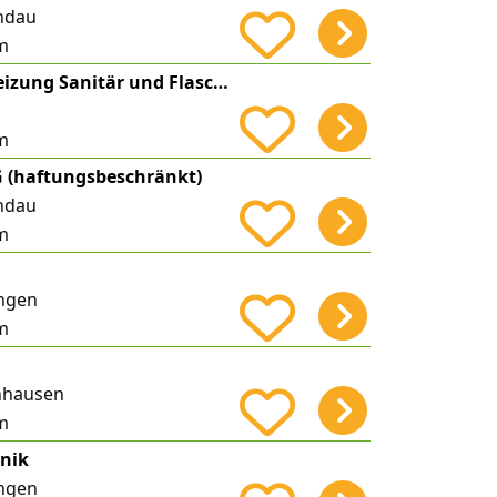
ndau
m
Jokesch-Miller Heizung Sanitär und Flaschnerei
m
 (haftungsbeschränkt)
ndau
m
ngen
m
nhausen
m
nik
ngen