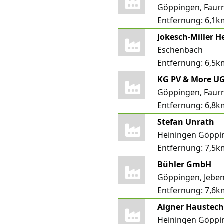
Göppingen, Faur
Entfernung:
6,1k
Eschenbach
Entfernung:
6,5k
KG PV & More UG
Göppingen, Faur
Entfernung:
6,8k
Stefan Unrath
Heiningen Göppi
Entfernung:
7,5k
Bühler GmbH
Göppingen, Jebe
Entfernung:
7,6k
Aigner Haustech
Heiningen Göppi