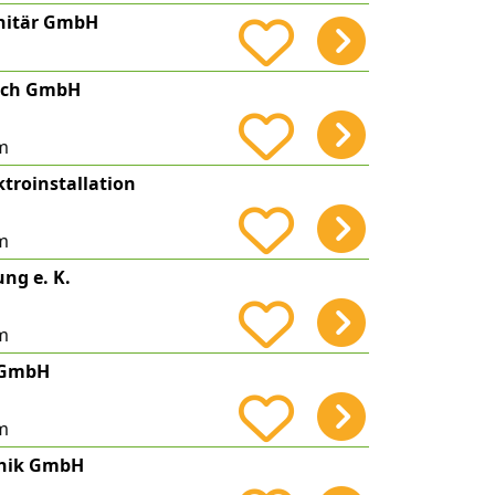
anitär GmbH
uch GmbH
m
ktroinstallation
m
ng e. K.
m
h GmbH
m
hnik GmbH