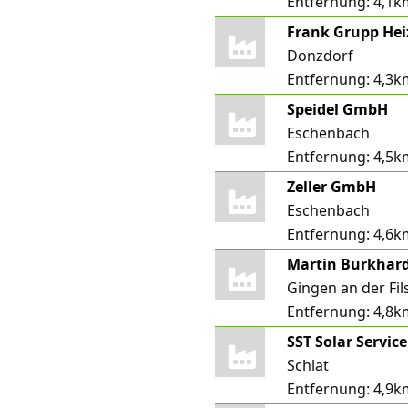
Entfernung:
4,1k
Frank Grupp Hei
Donzdorf
Entfernung:
4,3k
Speidel GmbH
Eschenbach
Entfernung:
4,5k
Zeller GmbH
Eschenbach
Entfernung:
4,6k
Gingen an der Fil
Entfernung:
4,8k
SST Solar Servi
Schlat
Entfernung:
4,9k