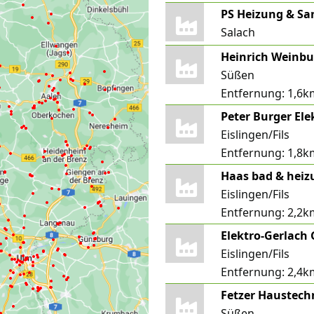
PS Heizung & S
Salach
Heinrich Weinb
Süßen
Entfernung:
1,6k
Peter Burger Ele
Eislingen/Fils
Entfernung:
1,8k
Haas bad & heizu
Eislingen/Fils
Entfernung:
2,2k
Elektro-Gerlac
Eislingen/Fils
Entfernung:
2,4k
Fetzer Haustec
Süßen