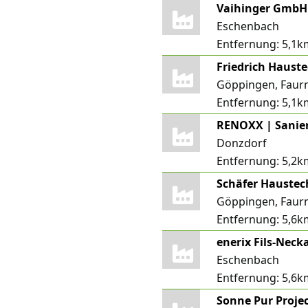
Vaihinger GmbH
Eschenbach
Entfernung:
5,1k
Friedrich Haus
Göppingen, Faur
Entfernung:
5,1k
Donzdorf
Entfernung:
5,2k
Schäfer Haustec
Göppingen, Faur
Entfernung:
5,6k
Eschenbach
Entfernung:
5,6k
Sonne Pur Proje