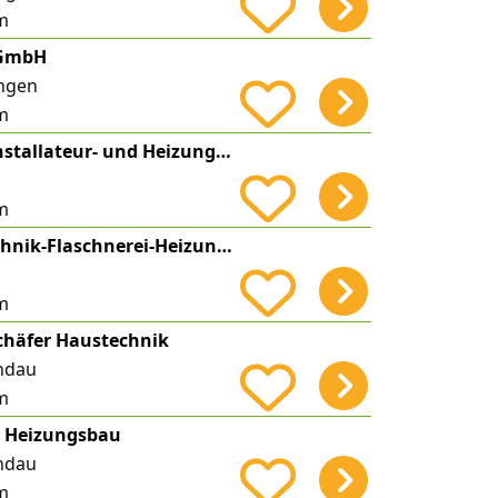
m
 GmbH
ngen
m
Max Berchtold Installateur- und Heizungsbaubetrieb
m
Maier Sanitärtechnik-Flaschnerei-Heizung e.K. Inh. Andreas Hiller
m
Schäfer Haustechnik
ndau
m
i Heizungsbau
ndau
m