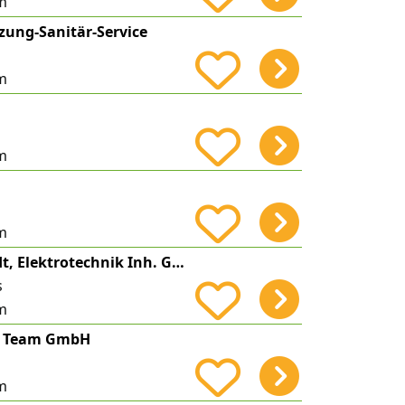
m
zung-Sanitär-Service
m
m
m
Martin Burkhardt, Elektrotechnik Inh. Gerd Bückle
s
m
ce Team GmbH
m