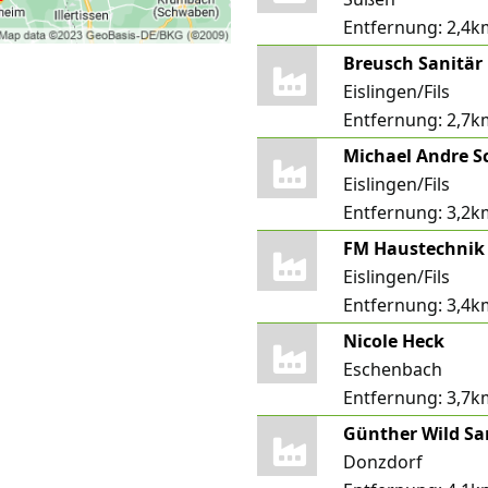
Entfernung:
2,4k
Breusch Sanitär
Eislingen/Fils
Entfernung:
2,7k
Eislingen/Fils
Entfernung:
3,2k
FM Haustechni
Eislingen/Fils
Entfernung:
3,4k
Nicole Heck
Eschenbach
Entfernung:
3,7k
Donzdorf