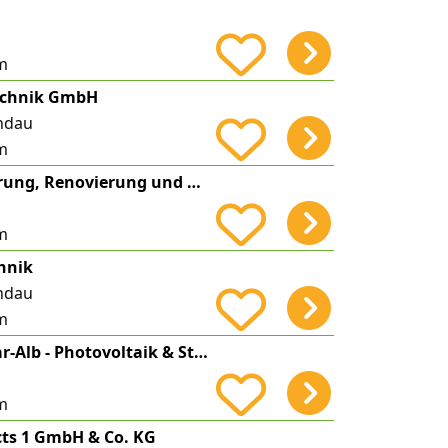
m
technik GmbH
ndau
m
RENOXX | Sanierung, Renovierung und Modernisierung
m
hnik
ndau
m
enerix Fils-Neckar-Alb - Photovoltaik & Stromspeicher
m
cts 1 GmbH & Co. KG