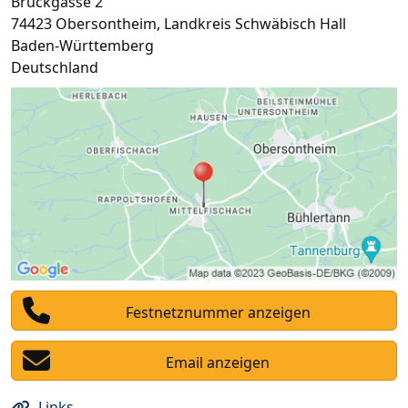
Bruckgasse 2
74423
Obersontheim
,
Landkreis Schwäbisch Hall
Baden-Württemberg
Deutschland
Festnetznummer anzeigen
Email anzeigen
Links