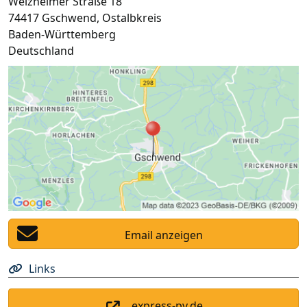
Welzheimer Straße 18
74417
Gschwend
,
Ostalbkreis
Baden-Württemberg
Deutschland
Email anzeigen
Links
express-pv.de