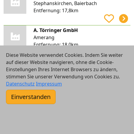
Stephanskirchen, Baierbach
Entfernung:
17,8km
A. Törringer GmbH
Amerang
Entfernung:
18,0km
Diese Website verwendet Cookies. Indem Sie weiter
auf dieser Website navigieren, ohne die Cookie-
Sun unlimited Dipl.-Ing. (FH) Peter Achmüller
Einstellungen Ihres Internet Browsers zu ändern,
Feldkirchen-Westerham, Percha
stimmen Sie unserer Verwendung von Cookies zu.
Entfernung:
18,1km
Datenschutz
Impressum
Einverstanden
Karl Ellmaier Heizung Sanitär Solar
Bruckmühl, Wiechs
Entfernung:
18,2km
Rothbauer GmbH