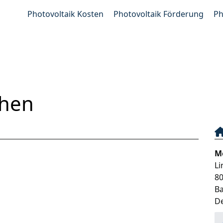
Photovoltaik Kosten
Photovoltaik Förderung
Ph
hen
M
Li
8
B
D