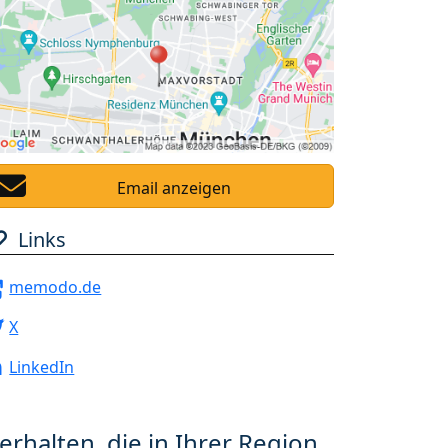
Email anzeigen
Links
memodo.de
X
LinkedIn
erhalten, die in Ihrer Region