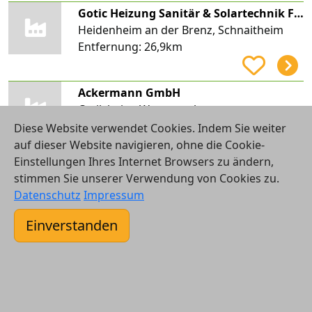
Gotic Heizung Sanitär & Solartechnik Fachbetrieb UG (haftungsbeschränkt)
Heidenheim an der Brenz, Schnaitheim
Entfernung:
26,9km
Ackermann GmbH
Crailsheim, Westgartshausen
Entfernung:
26,9km
Diese Website verwendet Cookies. Indem Sie weiter
auf dieser Website navigieren, ohne die Cookie-
Einstellungen Ihres Internet Browsers zu ändern,
RENOXX | Sanierung, Renovierung und Modernisierung
stimmen Sie unserer Verwendung von Cookies zu.
Donzdorf
Datenschutz
Impressum
Entfernung:
27,1km
Einverstanden
Norbert Finke Sanitär- & Heizungstechnik
Steinheim am Albuch
Entfernung:
27,1km