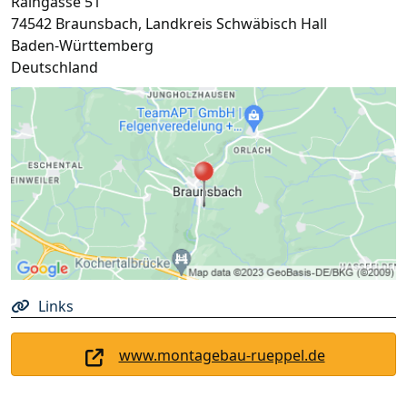
Raingasse 51
74542
Braunsbach
,
Landkreis Schwäbisch Hall
Baden-Württemberg
Deutschland
Links
www.montagebau-rueppel.de