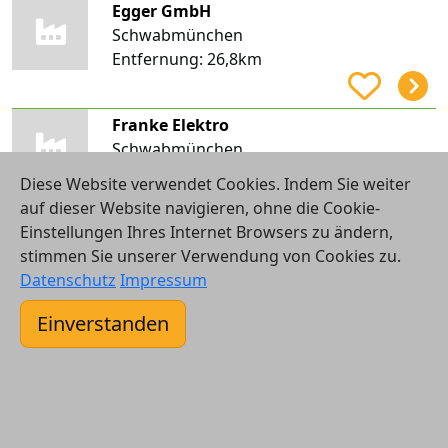
Egger GmbH
Schwabmünchen
Entfernung:
26,8km
Franke Elektro
Schwabmünchen
Entfernung:
27,0km
Diese Website verwendet Cookies. Indem Sie weiter
auf dieser Website navigieren, ohne die Cookie-
Einstellungen Ihres Internet Browsers zu ändern,
Heizung-Sanitär Mayer GmbH
stimmen Sie unserer Verwendung von Cookies zu.
Kaufbeuren
Datenschutz
Impressum
Entfernung:
27,0km
Einverstanden
Rudolf jun. Maurus
Obergünzburg, Ebersbach
Entfernung:
27,2km