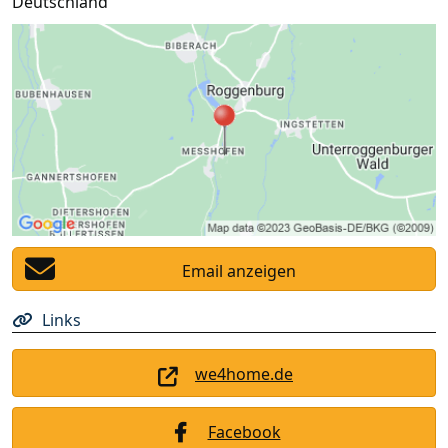
Deutschland
Email anzeigen
Links
we4home.de
Facebook