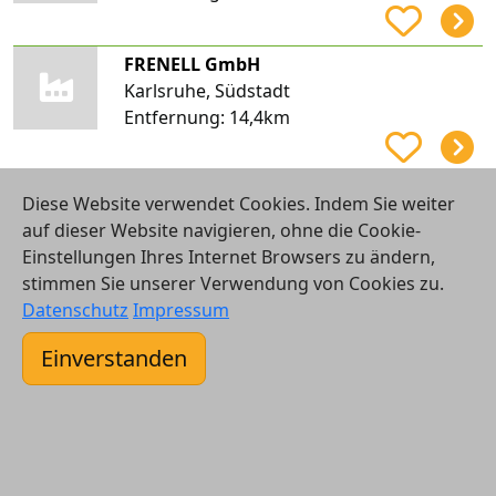
FRENELL GmbH
Karlsruhe, Südstadt
Entfernung:
14,4km
enerix Karlsruhe - Photovoltaik & Stromspeicher
Diese Website verwendet Cookies. Indem Sie weiter
Karlsruhe, Grünwinkel
auf dieser Website navigieren, ohne die Cookie-
Entfernung:
14,5km
Einstellungen Ihres Internet Browsers zu ändern,
stimmen Sie unserer Verwendung von Cookies zu.
Datenschutz
Impressum
MS Budgetoptimierung GmbH
Karlsruhe, Grünwinkel
Einverstanden
Entfernung:
14,5km
Torsten Zenker Sanitär- und Heizungstechnik
Karlsruhe, Grünwinkel
Entfernung:
14,6km