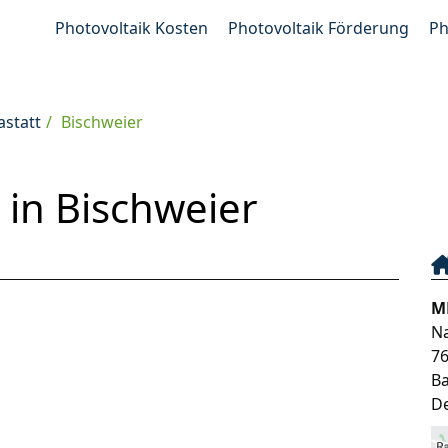
Photovoltaik Kosten
Photovoltaik Förderung
Ph
astatt
Bischweier
in Bischweier
M
N
7
B
D