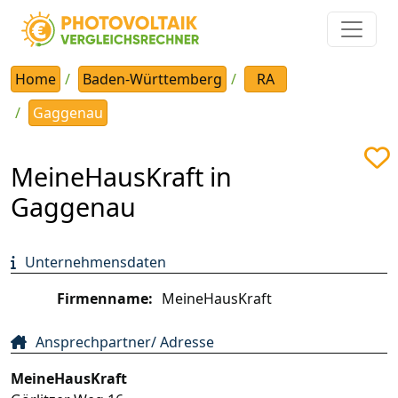
Home
Baden-Württemberg
RA
Gaggenau
MeineHausKraft in
Gaggenau
Unternehmensdaten
Firmenname:
MeineHausKraft
Ansprechpartner/ Adresse
MeineHausKraft