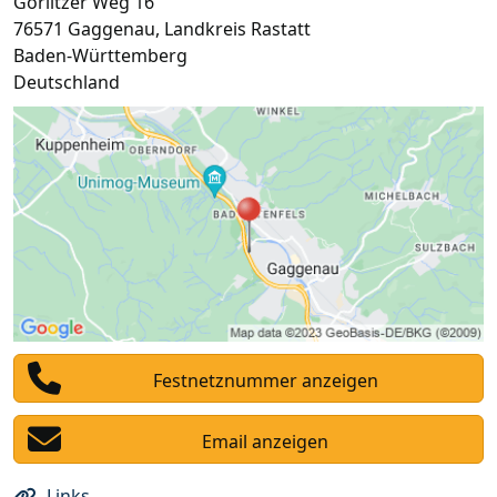
Görlitzer Weg 16
76571
Gaggenau
,
Landkreis Rastatt
Baden-Württemberg
Deutschland
Festnetznummer anzeigen
Email anzeigen
Links