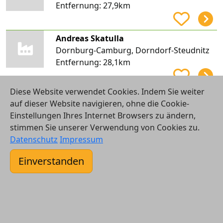
Entfernung:
27,9km
Andreas Skatulla
Dornburg-Camburg, Dorndorf-Steudnitz
Entfernung:
28,1km
Diese Website verwendet Cookies. Indem Sie weiter
Fischer - Heizung GmbH
auf dieser Website navigieren, ohne die Cookie-
Blankenhain
Einstellungen Ihres Internet Browsers zu ändern,
Entfernung:
28,2km
stimmen Sie unserer Verwendung von Cookies zu.
Datenschutz
Impressum
KER Solar-Services GmbH & Co. KG
Einverstanden
Artern/Unstrut
Entfernung:
28,2km
Fabian Heizung-Klima-Sanitär GmbH
Querfurt, Liederstädt