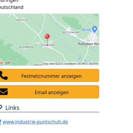
hüringen
eutschland
Festnetznummer anzeigen
Email anzeigen
Links
www.industrie-puntschuh.de