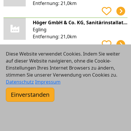
Entfernung:
21,0km
Höger GmbH & Co. KG, Sanitärinstallation und Heizungsbau
Egling
Entfernung:
21,0km
Diese Website verwendet Cookies. Indem Sie weiter
Elektro Gschwendt GmbH
auf dieser Website navigieren, ohne die Cookie-
Geretsried, Gartenberg
Einstellungen Ihres Internet Browsers zu ändern,
Entfernung:
21,0km
stimmen Sie unserer Verwendung von Cookies zu.
Datenschutz
Impressum
GKS Solaranlagenmontage UG (haftungsbeschränkt)
Einverstanden
Geretsried, Gartenberg
Entfernung:
21,0km
Hannes Riesenberger GmbH
Bad Feilnbach