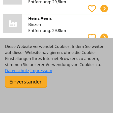
Entfernung:
29,8km
Heinz Aenis
Binzen
Entfernung:
29,8km
Diese Website verwendet Cookies. Indem Sie weiter
enerix Freiburg - Photovoltaik & Stromspeicher
auf dieser Website navigieren, ohne die Cookie-
Pfaffenweiler
Einstellungen Ihres Internet Browsers zu ändern,
Entfernung:
29,8km
stimmen Sie unserer Verwendung von Cookies zu.
Datenschutz
Impressum
Falke Solar und Energiesysteme e. K.
Einverstanden
Pfaffenweiler
Entfernung:
29,8km
Sachsenheimer GmbH
Merzhausen