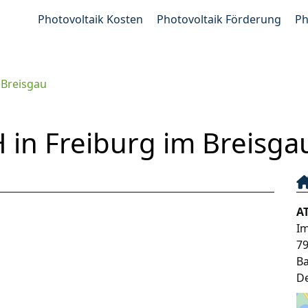
Photovoltaik Kosten
Photovoltaik Förderung
Ph
 Breisgau
in Freiburg im Breisga
A
Im
7
B
D