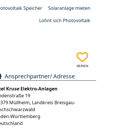
otovoltaik Speicher
Solaranlage mieten
Lohnt sich Photovoltaik
MERKEN
Ansprechpartner/ Adresse
xel Kruse Elektro-Anlagen
ndenstraße 19
9379
Müllheim
,
Landkreis Breisgau-
ochschwarzwald
aden-Württemberg
eutschland