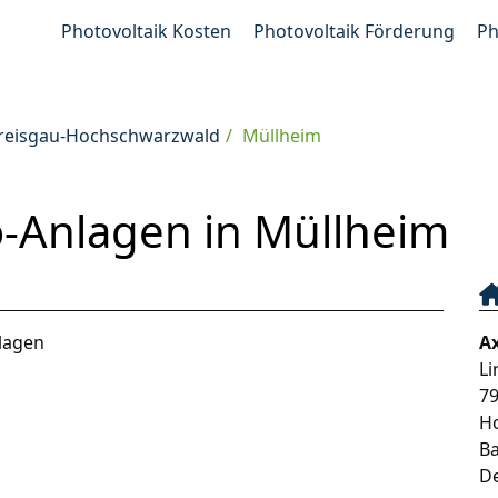
Photovoltaik Kosten
Photovoltaik Förderung
Ph
Breisgau-Hochschwarzwald
Müllheim
o-Anlagen in Müllheim
nlagen
A
Li
7
H
B
D