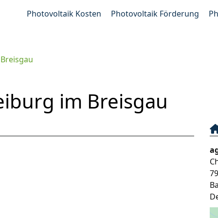
Photovoltaik Kosten
Photovoltaik Förderung
Ph
 Breisgau
eiburg im Breisgau
a
Ch
7
B
D