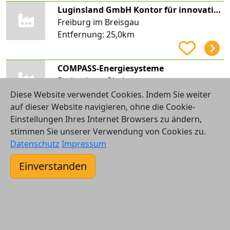
Luginsland GmbH Kontor für innovative Wärme und Bäder
Freiburg im Breisgau
Entfernung:
25,0km
COMPASS-Energiesysteme
Breisach am Rhein
Entfernung:
25,1km
Diese Website verwendet Cookies. Indem Sie weiter
auf dieser Website navigieren, ohne die Cookie-
Einstellungen Ihres Internet Browsers zu ändern,
Fessler Sanitärinstallation
stimmen Sie unserer Verwendung von Cookies zu.
Freiburg im Breisgau
Datenschutz
Impressum
Entfernung:
25,2km
Einverstanden
E. Stather GmbH
Freiburg im Breisgau
Entfernung:
25,3km