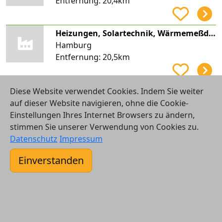
Entfernung:
20,4km
Heizungen, Solartechnik, Wärmemeßdienst Gert Degler e.K.
Hamburg
Entfernung:
20,5km
Lüdemann Haustechnik e. K.
Diese Website verwendet Cookies. Indem Sie weiter
Hamburg
auf dieser Website navigieren, ohne die Cookie-
Entfernung:
20,6km
Einstellungen Ihres Internet Browsers zu ändern,
stimmen Sie unserer Verwendung von Cookies zu.
Datenschutz
Impressum
Siegfried Hartung Sanitär Heizung
Hamburg
Einverstanden
Entfernung:
20,6km
ad fontes Solartechnik GmbH
Hamburg