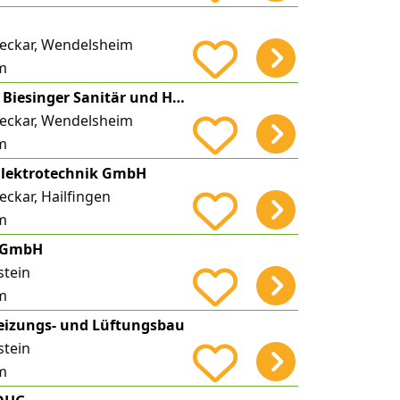
r
eckar, Wendelsheim
m
Robert Ro-Bi TEC Biesinger Sanitär und Haustechnik
eckar, Wendelsheim
m
Elektrotechnik GmbH
ckar, Hailfingen
m
t GmbH
stein
m
eizungs- und Lüftungsbau
stein
m