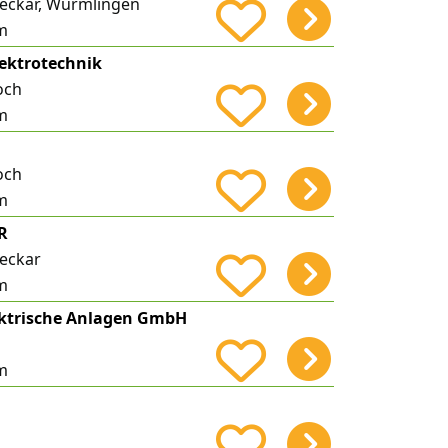
eckar, Wurmlingen
m
lektrotechnik
och
m
och
m
R
eckar
m
lektrische Anlagen GmbH
m