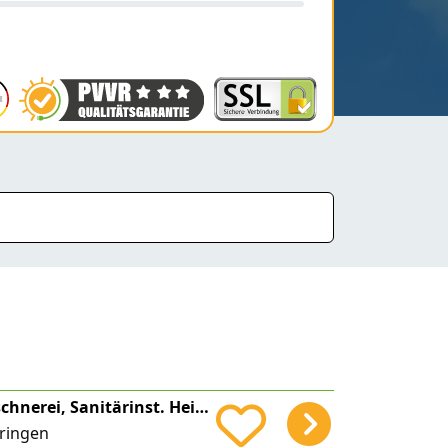
Albert Sailer Flaschnerei, Sanitärinst. Heizungsbau, Solaranlagen
ringen