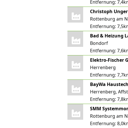
Entfernung:
7,4k
Christoph Unge
Rottenburg am N
Entfernung:
7,5k
Bad & Heizung 
Bondorf
Entfernung:
7,6k
Herrenberg
Entfernung:
7,7k
BayWa Haustec
Herrenberg, Affst
Entfernung:
7,8k
SMM Systemmon
Rottenburg am N
Entfernung:
8,0k