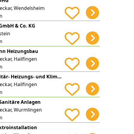
 OHG
eckar, Wendelsheim
m
 GmbH & Co. KG
stein
m
nn Heizungsbau
ckar, Hailfingen
m
Michael Bay Sanitär- Heizungs- und Klimatechnik
ckar, Hailfingen
m
Sanitäre Anlagen
eckar, Wurmlingen
m
ktroinstallation