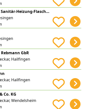
m
Wilfried Göhring Sanitär-Heizung-Flaschnerei
esingen
m
esingen
m
g Rebmann GbR
ckar, Hailfingen
m
ann
ckar, Hailfingen
m
& Co. KG
eckar, Wendelsheim
m