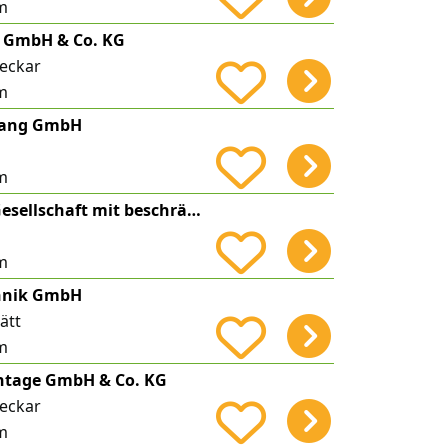
m
r GmbH & Co. KG
eckar
m
Lang GmbH
m
Elektro-Fischer Gesellschaft mit beschränkter Haftung
m
hnik GmbH
ätt
m
tage GmbH & Co. KG
eckar
m