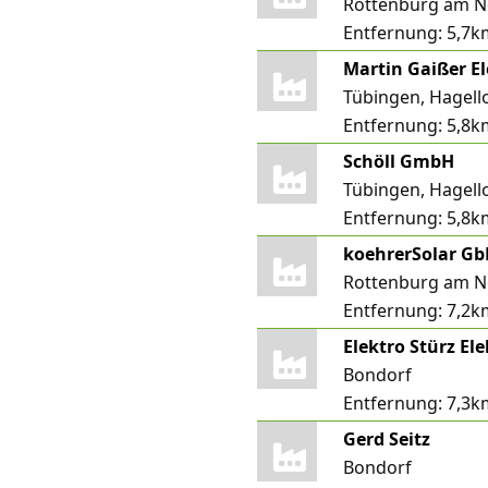
Rottenburg am N
Entfernung:
5,7k
Martin Gaißer E
Tübingen, Hagell
Entfernung:
5,8k
Schöll GmbH
Tübingen, Hagell
Entfernung:
5,8k
koehrerSolar Gb
Rottenburg am N
Entfernung:
7,2k
Elektro Stürz E
Bondorf
Entfernung:
7,3k
Gerd Seitz
Bondorf