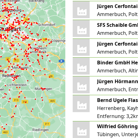
Jürgen Cerfonta
Ammerbuch, Polt
SFS Schaible G
Ammerbuch, Polt
Jürgen Cerfontai
Ammerbuch, Polt
Binder GmbH Hei
Ammerbuch, Alti
Jürgen Hörmann
Ammerbuch, Entr
Bernd Ugele Fla
Herrenberg, Kay
Entfernung:
3,2k
Wilfried Göhring
Tübingen, Unterj