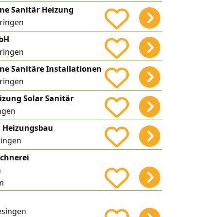
ine Sanitär Heizung
ringen
mbH
ringen
ne Sanitäre Installationen
ringen
zung Solar Sanitär
ngen
 Heizungsbau
ingen
schnerei
h
m
esingen