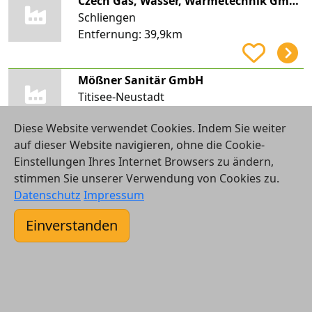
Czech Gas, Wasser, Wärmetechnik GmbH & Co. KG
Schliengen
Entfernung:
39,9km
Mößner Sanitär GmbH
Titisee-Neustadt
Entfernung:
40,0km
Diese Website verwendet Cookies. Indem Sie weiter
auf dieser Website navigieren, ohne die Cookie-
RiCo Electronic Design GbR
Einstellungen Ihres Internet Browsers zu ändern,
Titisee-Neustadt
stimmen Sie unserer Verwendung von Cookies zu.
Entfernung:
40,4km
Datenschutz
Impressum
Einverstanden
ageff GmbH
Müllheim
Entfernung:
40,5km