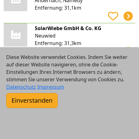
Andernach, Namedy
Entfernung:
31,1km
SolarWiebe GmbH & Co. KG
Neuwied
Entfernung:
31,3km
Diese Website verwendet Cookies. Indem Sie weiter
Spahl GmbH
auf dieser Website navigieren, ohne die Cookie-
Koblenz
Einstellungen Ihres Internet Browsers zu ändern,
Entfernung:
31,4km
stimmen Sie unserer Verwendung von Cookies zu.
Datenschutz
Impressum
Joachim Schimikowski
Einverstanden
Leutesdorf
Entfernung:
31,4km
Manfred Kirst