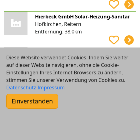
Hierbeck GmbH Solar-Heizung-Sanitär
Hofkirchen, Reitern
Entfernung:
38,0km
Graf Florian Haustechnik
Diese Website verwendet Cookies. Indem Sie weiter
Grafenau Freyung-Grafenau, Rosenau
auf dieser Website navigieren, ohne die Cookie-
Entfernung:
38,7km
Einstellungen Ihres Internet Browsers zu ändern,
stimmen Sie unserer Verwendung von Cookies zu.
Datenschutz
Impressum
Helmut Maier Heizungsbau
Spiegelau
Einverstanden
Entfernung:
39,0km
Roland Bauer
Osterhofen
Entfernung:
39,8km