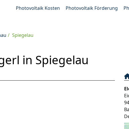
Photovoltaik Kosten
Photovoltaik Förderung
Ph
nau
Spiegelau
gerl in Spiegelau
El
E
9
B
D