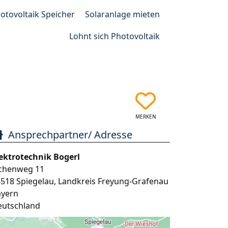
otovoltaik Speicher
Solaranlage mieten
Lohnt sich Photovoltaik
MERKEN
Ansprechpartner/ Adresse
ektrotechnik Bogerl
ichenweg 11
4518
Spiegelau
,
Landkreis Freyung-Grafenau
ayern
eutschland