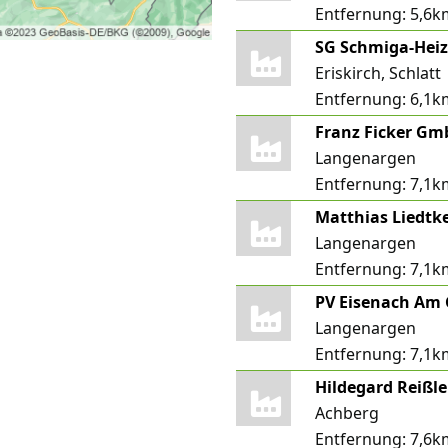
Entfernung:
5,6k
SG Schmiga-He
Eriskirch, Schlatt
Entfernung:
6,1k
Langenargen
Entfernung:
7,1k
Matthias Liedtk
Langenargen
Entfernung:
7,1k
PV Eisenach Am
Langenargen
Entfernung:
7,1k
Hildegard Reißl
Achberg
Entfernung:
7,6k