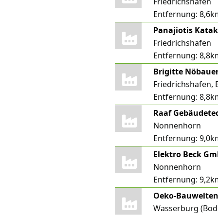
Friedrichshafen
Entfernung:
8,6k
Panajiotis Katak
Friedrichshafen
Entfernung:
8,8k
Brigitte Nöbau
Friedrichshafen, 
Entfernung:
8,8k
Raaf Gebäudete
Nonnenhorn
Entfernung:
9,0k
Elektro Beck G
Nonnenhorn
Entfernung:
9,2k
Wasserburg (Bod