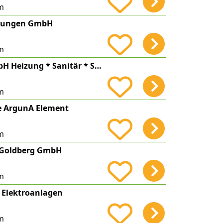
m
izungen GmbH
m
Franz Ficker GmbH Heizung * Sanitär * Solar
m
e ArgunA Element
m
 Goldberg GmbH
m
e Elektroanlagen
m