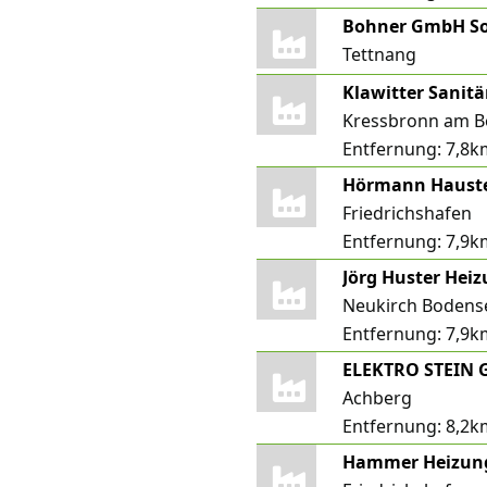
Tettnang
Klawitter Sanit
Kressbronn am B
Entfernung:
7,8k
Hörmann Hauste
Friedrichshafen
Entfernung:
7,9k
Jörg Huster Hei
Neukirch Bodens
Entfernung:
7,9k
ELEKTRO STEIN
Achberg
Entfernung:
8,2k
Hammer Heizun