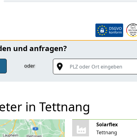
nden und anfragen?
PLZ oder Ort eingeben
oder
eter in Tettnang
Solarflex
Tettnang