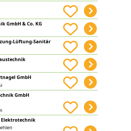
nik GmbH & Co. KG
izung-Lüftung-Sanitär
austechnik
rtnagel GmbH
u
echnik GmbH
m
 Elektrotechnik
ehlen