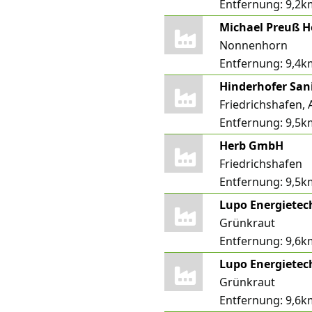
Entfernung:
9,2k
Michael Preuß H
Nonnenhorn
Entfernung:
9,4k
Hinderhofer San
Friedrichshafen, 
Entfernung:
9,5k
Herb GmbH
Friedrichshafen
Entfernung:
9,5k
Lupo Energietec
Grünkraut
Entfernung:
9,6k
Lupo Energietec
Grünkraut
Entfernung:
9,6k