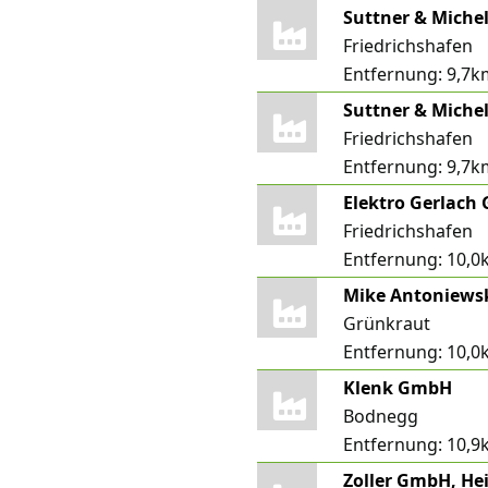
Suttner & Mich
Friedrichshafen
Entfernung:
9,7k
Suttner & Miche
Friedrichshafen
Entfernung:
9,7k
Elektro Gerlach
Friedrichshafen
Entfernung:
10,0
Mike Antoniews
Grünkraut
Entfernung:
10,0
Klenk GmbH
Bodnegg
Entfernung:
10,9
Zoller GmbH, H