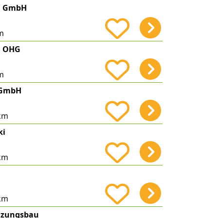
el GmbH
m
l OHG
m
 GmbH
km
ki
km
km
eizungsbau