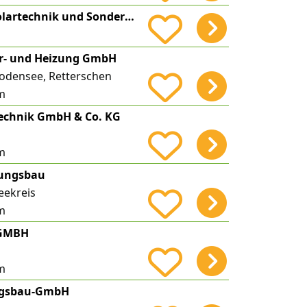
Bohner GmbH Solartechnik und Sondermaschinenbau
är- und Heizung GmbH
odensee, Retterschen
m
chnik GmbH & Co. KG
m
zungsbau
eekreis
m
 GMBH
m
gsbau-GmbH