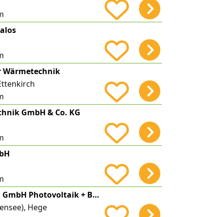
m
alos
m
er Wärmetechnik
Ettenkirch
m
chnik GmbH & Co. KG
m
mbH
m
Oeko-Bauwelten GmbH Photovoltaik + Batteriespeicher
ensee), Hege