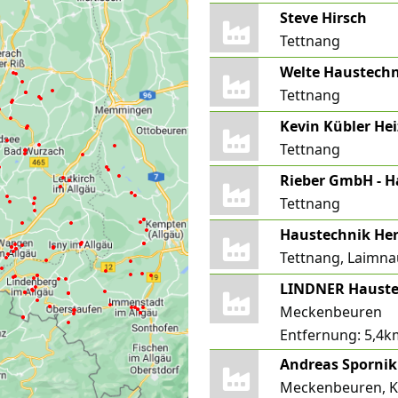
Steve Hirsch
Tettnang
Welte Haustech
Tettnang
Kevin Kübler He
Tettnang
Rieber GmbH - H
Tettnang
Haustechnik He
Tettnang, Laimna
LINDNER Haust
Meckenbeuren
Entfernung:
5,4k
Andreas Spornik
Meckenbeuren, K