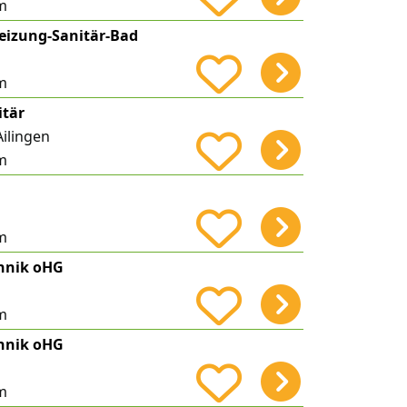
m
eizung-Sanitär-Bad
m
itär
Ailingen
m
m
hnik oHG
m
hnik oHG
m