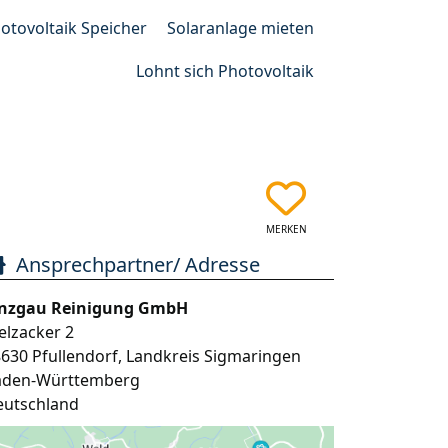
otovoltaik Speicher
Solaranlage mieten
Lohnt sich Photovoltaik
MERKEN
Ansprechpartner/ Adresse
inzgau Reinigung GmbH
elzacker 2
8630
Pfullendorf
,
Landkreis Sigmaringen
aden-Württemberg
eutschland