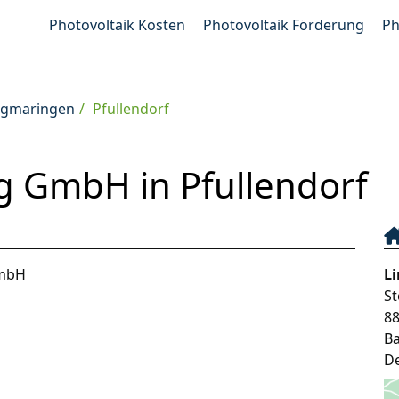
Photovoltaik Kosten
Photovoltaik Förderung
Ph
Sigmaringen
Pfullendorf
g GmbH in Pfullendorf
GmbH
L
St
8
B
D