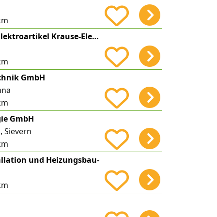
km
Markus Krause Elektroartikel Krause-Elektro
km
echnik GmbH
nna
km
gie GmbH
 Sievern
km
allation und Heizungsbau-
km