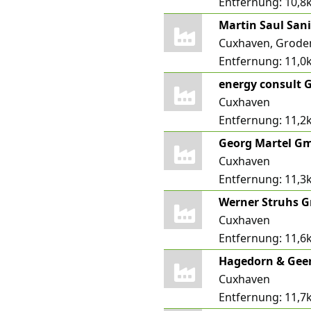
Entfernung:
10,8
Martin Saul San
Cuxhaven, Grode
Entfernung:
11,0
energy consult
Cuxhaven
Entfernung:
11,2
Georg Martel G
Cuxhaven
Entfernung:
11,3
Werner Struhs 
Cuxhaven
Entfernung:
11,6
Hagedorn & Ge
Cuxhaven
Entfernung:
11,7