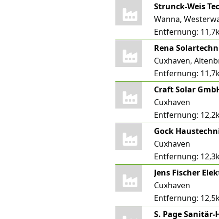
Strunck-Weis Te
Wanna, Westerw
Entfernung:
11,7
Rena Solartech
Cuxhaven, Altenb
Entfernung:
11,7
Craft Solar Gmb
Cuxhaven
Entfernung:
12,2
Gock Haustech
Cuxhaven
Entfernung:
12,3
Cuxhaven
Entfernung:
12,5
S. Page Sanitär