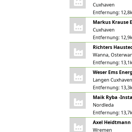
Cuxhaven
Entfernung:
12,8
Cuxhaven
Entfernung:
12,9
Richters Haust
Wanna, Osterwa
Entfernung:
13,1
Weser Ems Ener
Langen Cuxhaven,
Entfernung:
13,3
Maik Ryba -Inst
Nordleda
Entfernung:
13,7
Axel Heidtmann
Wremen