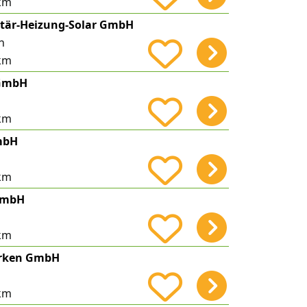
km
itär-Heizung-Solar GmbH
n
km
 GmbH
km
mbH
km
GmbH
km
erken GmbH
km