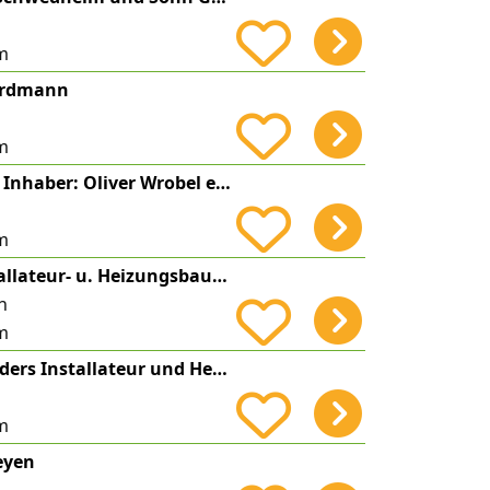
m
 Erdmann
m
THERM-O-SOLAR Inhaber: Oliver Wrobel e.K.
m
Nils Seidlitz Installateur- u. Heizungsbauermeister
n
m
Hans-Jürgen Harders Installateur und Heizungsbau Harders Sanitär-Heizung-Solartechnik
m
eyen