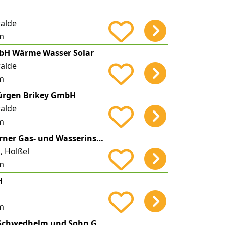
alde
m
mbH Wärme Wasser Solar
alde
m
Jürgen Brikey GmbH
alde
m
Hans-Günter Werner Gas- und Wasserinst.- sowie Zentralh.- und Lüftungsbauermeister
, Holßel
m
H
m
Bauklempnerei Schwedhelm und Sohn GmbH