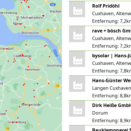
Rolf Pridöhl
Cuxhaven, Altenw
Entfernung:
7,2k
rave + bösch G
Cuxhaven, Altenw
Entfernung:
7,2k
bysolar | Hans-
Cuxhaven, Altenw
Entfernung:
7,8k
Langen Cuxhaven
Entfernung:
8,8k
Dirk Heiße Gmb
Dorum
Entfernung:
8,9k