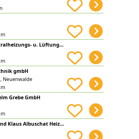
m
km
Sven Clasen Zentralheizungs- u. Lüftungsbauermeister
km
chnik gmbH
, Neuenwalde
km
helm Grebe GmbH
km
Ingo Lallmann und Klaus Albuschat Heizungsbau