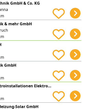
chnik GmbH & Co. KG
anna
km
nik & mehr GmbH
ruch
km
H
km
nik GmbH
km
Jens Fischer Elektroinstallationen Elektro Giesen
km
-Heizung-Solar GmbH