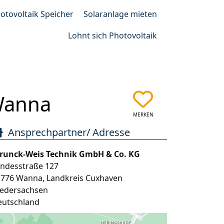
otovoltaik Speicher
Solaranlage mieten
Lohnt sich Photovoltaik
Wanna
MERKEN
Ansprechpartner/ Adresse
trunck-Weis Technik GmbH & Co. KG
andesstraße 127
1776
Wanna
,
Landkreis Cuxhaven
iedersachsen
eutschland