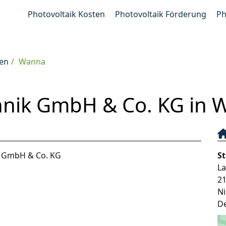
Photovoltaik Kosten
Photovoltaik Förderung
Ph
ven
Wanna
hnik GmbH & Co. KG in 
k GmbH & Co. KG
S
L
2
N
D